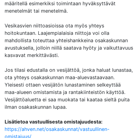
määritellä esimerkiksi toimintaan hyväksyttävät
menetelmät tai menetelmä.
Vesikasvien niittoasioissa ota myös yhteys
hoitokuntaan. Laajempialaisia niittoja voi olla
mahdollista toteuttaa yhteishankkeina osakaskunnan
avustuksella, jolloin niillä saatava hyöty ja vaikuttavuus
kasvavat merkittävästi.
Jos tilasi edustalla on vesijättöä, jonka haluat lunastaa,
ota yhteys osakaskunnan maa-aluevastaavaan.
Yleisesti ottaen vesijätön lunastaminen selkeyttää
maa-alueen omistamista ja rantakiinteistön käyttöä.
Vesijättöaluetta ei saa muokata tai kaataa sieltä puita
ilman osakaskunnan lupaa.
Lisätietoa vastuullisesta omistajuudesta:
https://ahven.net/osakaskunnat/vastuullinen-
omistajuus/